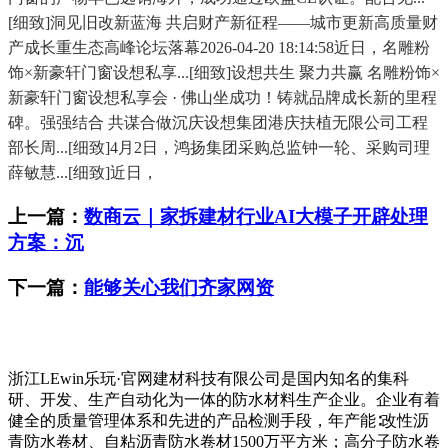
[细致]洞见旧改新蓝海 共启财产新征程——城市更新高质量财
产成长重生态高峰论坛落幕2026-04-20 18:14:58近日，名雕粉
饰×新豪轩门窗设想私享...[细致]设想共生 聚力共赢 名雕粉饰×
新豪轩门窗设想私享会 · 佛山坐成功！铸就品牌成长新的里程
碑。强强结合 共谋合做沉庆设想集团港庆扶植无限公司工程
部长周...[细致]4月2日，鸿扬集团采购总监钟一轮、采购司理
薛敏慧...[细致]近日，
上一篇：
数商云｜家拆建材行业AI大模子开辟处理
方案：沉
下一篇：
能够关心我们齐家网资
浙江LEwin乐玩·官网建材科技有限公司是国内知名的集科
研、开发、生产自动化为一体的防水材料生产企业。企业有着
健全的质量管理体系和先进的产品检测手段，年产能∶改性沥
青防水卷材、自粘沥青防水卷材1500万平方米；高分子防水卷