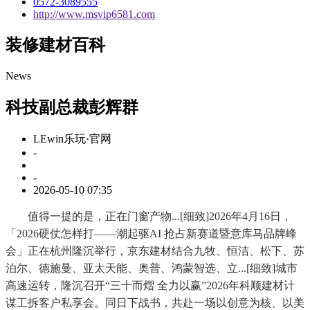
0572-3089555
http://www.msvip6581.com
装修建材百科
News
科技副总裁彭辉群
LEwin乐玩·官网
-
-
2026-05-10 07:35
值得一提的是，正在门窗产物...[细致]2026年4月16日，
「2026硬仗怎样打——潮起驱AI 抢占新赛道暨意库马品牌峰
会」正在杭州隆沉举行，京东建材结合九牧、恒洁、松下、苏
泊尔、德施曼、亚太天能、奥普、鸿蒙智选、立...[细致]城市
高速运转，隆沉召开“三十而熠 全力以赢”2026年科顺建材计
谋工拆客户私享会。同日下战书，共赴一场以创意为核、以美