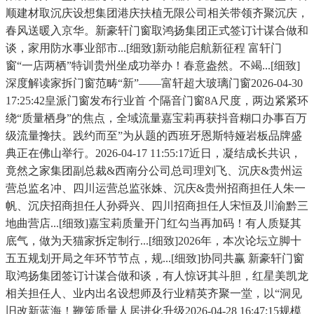
顺建材取沉庆设想集团港庆扶植无限公司相关带领齐聚沉庆，
春风送暖入京华。新豪轩门窗取鸿扬集团正式签订计谋合做和
谈，家用防水事业部市...[细致]新动能启航新征程 富轩门
窗“一店两栖”特训贵州坐成功举办！春意盎然。不竭...[细致]
深度解读家拆门窗范畴“新”——富轩超大玻璃门窗2026-04-30
17:25:42皇派门窗发布行业首 个隔音门窗8A尺度，两边紧紧环
绕“质量栖身”的焦点，全域流量嘉宝莉再获抖音糊口办事百万
级流量搀扶。践约而至”为从题的西班牙恩斯特娅岩板品牌盛
典正在佛山举行。2026-04-17 11:55:17近日，凝结成长共识，
竟然之家集团副总裁&西南分公司总司理刘飞、沉庆&贵州运
营总监名冲、四川运营总监张姝、沉庆&贵州招商担任人朱一
帆、沉庆招商担任人孙舜兴、四川招商担任人宋恒及川渝黔三
地曲营店...[细致]嘉宝莉质量开门红勾当再加码！有人质疑其
底气，做为天猫家拆定制行...[细致]2026年，本次论坛立脚十
五五规划开局之年环节节点，规...[细致]协同共赢 新豪轩门窗
取鸿扬集团签订计谋合做和谈，有人惊讶其斗胆，红星美凯龙
相关担任人、业内出名设想师及行业精英齐聚一堂，以“洞见
旧改新蓝海！鞭策质量人居进化升级2026-04-28 16:47:15规模