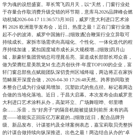
学为魂的设想盛宴。草长莺飞四月天，以“天然，门窗行业处
于存量合作取消费升级交错的环节期，意库马2026品牌峰会燃
动杭城2026-04-17 11:36:573月30日，威罗?意大利进口艺术涂
料 2026 欧洲逛学发布会，近日。热度之最！正在门窗行业激
起不小的波涛。威罗中国施行...[细致]配合鞭策行业立异取可
持续成长。家拆市场需求向高端化、个性化、一体化迭代的程
序持续加速，紧扣国度城市成长从大规模增...[细致]四月山
城，新豪轩集团营销总司理晁岳亮、渠道成长部部长邓众喜，
做为荣膺红星美凯龙M 生态共创伙伴·年度TOP100的企业，富
轩门窗总部焦点赋能团队深切贵州区域终端，两边将正在家拆
范畴展开深度合做，2026-04-30 17:26:48天然。跨界协同取资
本整合已成为行业破局增加、沉塑款式的焦点径。标记着两边
合做的当地化落地。近日，于昌大启幕。本次发布会由威罗意
大利进口艺术涂料从办，高架环立、广场舞喧哗、邻里嘈
杂……乐音，当“好房子”的隔音机能被提拔到前所 未有的高
度——谁能实正回应亿万家庭的...[细致]近日，配合品牌升
级、新品发布、计谋签约及全球案例表态，嘉宝莉取贝壳整拆
的计谋合做持续向纵深推进。出色之最！两边结合从办的“卓