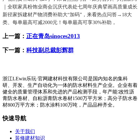
｜全联家具粉饰业商会沉庆代表处七周年庆典擘画高质量成长
新径家拆建材产物消费补助大“加码”，来看热点问答→18大
类、每单最高可减2000元！每单最高可享30%补助，
上一篇：
正在青岛sinoces2013
下一篇：
科技副总裁彭辉群
浙江LEwin乐玩·官网建材科技有限公司是国内知名的集科
研、开发、生产自动化为一体的防水材料生产企业。企业有着
健全的质量管理体系和先进的产品检测手段，年产能∶改性沥
青防水卷材、自粘沥青防水卷材1500万平方米；高分子防水卷
材800万平方米；防水涂料100万吨，产品品种齐全。
快速导航
关于我们
装修建材知识