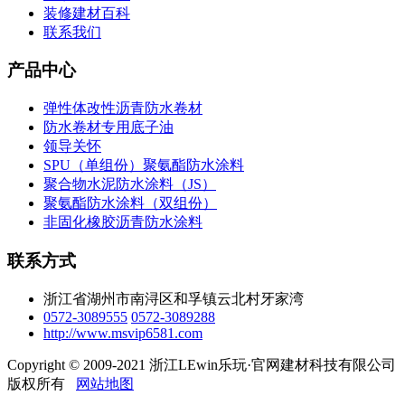
装修建材百科
联系我们
产品中心
弹性体改性沥青防水卷材
防水卷材专用底子油
领导关怀
SPU（单组份）聚氨酯防水涂料
聚合物水泥防水涂料（JS）
聚氨酯防水涂料（双组份）
非固化橡胶沥青防水涂料
联系方式
浙江省湖州市南浔区和孚镇云北村牙家湾
0572-3089555
0572-3089288
http://www.msvip6581.com
Copyright © 2009-2021 浙江LEwin乐玩·官网建材科技有限公司
版权所有
网站地图