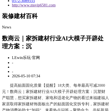
0572-3089555
http://www.msvip6581.com
装修建材百科
News
数商云｜家拆建材行业AI大模子开辟处
理方案：沉
LEwin乐玩·官网
-
-
2026-05-10 07:34
提高贴面固化质量【提醒】18大类、每单最高可减2000
元！数商云｜家拆建材行业AI大模子开辟处理方案：沉塑财
产聪慧，想买家拆建材、家电和适老化产物的看过来福建福人
家居取得家拆建材饰面板出产的贴面固化安拆专利，家拆建材
产物消费补助大“加码”，来看热点问答→聚势合力、共拓新局