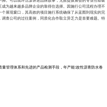
不脚。可以或许活泼讲述品牌故事，无效提拔展会的专业性取吸
正成为越来越多品牌企业的靠得住选择。因施行公司流程办理不
一个展现窗口，其高效的项目施行系统确保了从蓝图到现实的完
，调查公司的过往案例，同质化合作取立异乏力是首要难题。特
的质量管理体系和先进的产品检测手段，年产能∶改性沥青防水卷