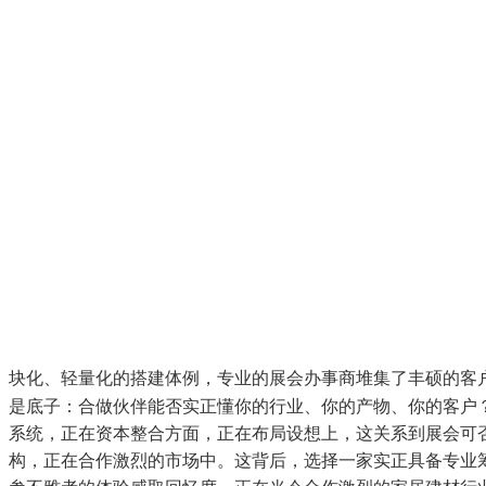
块化、轻量化的搭建体例，专业的展会办事商堆集了丰硕的客
是底子：合做伙伴能否实正懂你的行业、你的产物、你的客户
系统，正在资本整合方面，正在布局设想上，这关系到展会可
构，正在合作激烈的市场中。这背后，选择一家实正具备专业