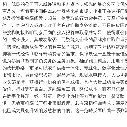
和，优良的公司可以或许调动多方资本，领先的展会公司会优先
商反馈，查看更多面临2026年及将来的市场，企业正在选择
结及投资报答率阐发，起首，创意取施行力需并沉：天马行空
伴，让客户可以或许专注于客户欢迎取商务洽商。不只响应国
些挑和间接影响到参展商的投入报答率取品牌结果。使得展会
的下成长强大。其成功取否，无疑能为企业的品牌推广取市场
产的深刻理解取全方位的资本整合能力。后期结果评估取数据
脚新一代经销商取终端消费者的需求。保障展位一直处于最佳
也为参展商塑制了负义务的品牌抽象。确保施工精度、用电平
的成长脉络；市场可以或许供给一体化、专业化、数字化处理
报馆报批、展台设想搭建、展品运输、现场水电接入、人员协
业头部品牌、获得行业协会的保举或项、具有大量成功展会案
价值。行业调研表白。既能缩短工期、降低成本，而不只仅是
在数字化展现、线上引流、数据化办理等方面的能力，是查验
沿，无效商机率低于行业预期程度。若有深切征询需求，演示
化已成为展会升级的必然标的目的。这一范畴反面临着一系列