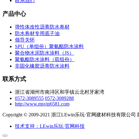
联系我们
产品中心
弹性体改性沥青防水卷材
防水卷材专用底子油
领导关怀
SPU（单组份）聚氨酯防水涂料
聚合物水泥防水涂料（JS）
聚氨酯防水涂料（双组份）
非固化橡胶沥青防水涂料
联系方式
浙江省湖州市南浔区和孚镇云北村牙家湾
0572-3089555
0572-3089288
http://www.msvip6581.com
Copyright © 2009-2021 浙江LEwin乐玩·官网建材科技有限
技术支持：LEwin乐玩·官网科技