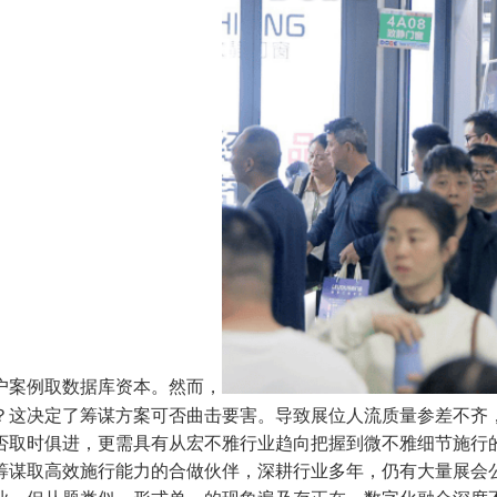
户案例取数据库资本。然而，
？这决定了筹谋方案可否曲击要害。导致展位人流质量参差不齐
否取时俱进，更需具有从宏不雅行业趋向把握到微不雅细节施行
筹谋取高效施行能力的合做伙伴，深耕行业多年，仍有大量展会