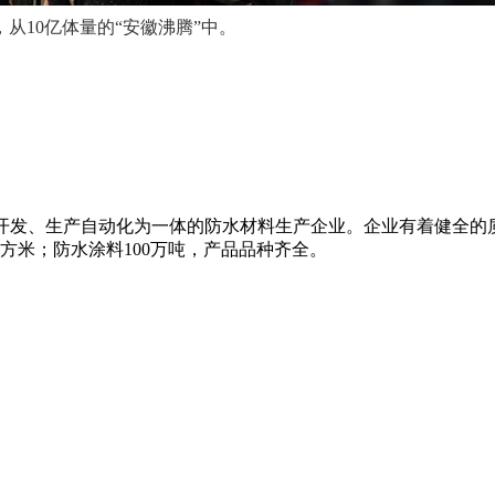
，从10亿体量的“安徽沸腾”中。
研、开发、生产自动化为一体的防水材料生产企业。企业有着健全
平方米；防水涂料100万吨，产品品种齐全。