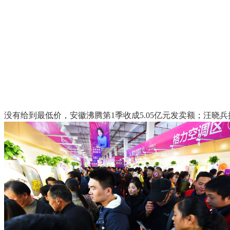
没有给到最低价，安徽沸腾第1季收成5.05亿元发卖额；汪晓兵把