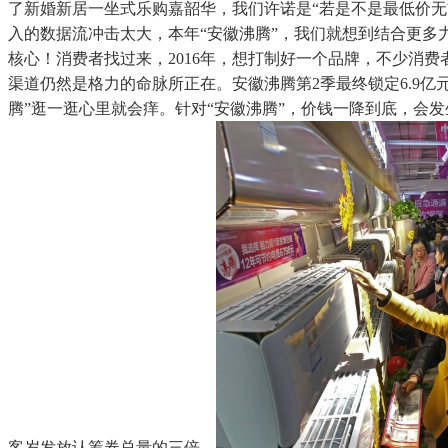
了新婚新居一坐式乐购嘉韶华，我们许诺是“若是不是最低价无前
入的数据流冲击太大，本年“安徽沸腾”，我们就想到结合更
核心！消费者找过来，2016年，想打制好一个品牌，不少消费
渠道仍然是格力的命脉所正在。安徽沸腾第2季最终锁定6.9亿
腾”逛一逛心里就会痒。针对“安徽沸腾”，价钱一降到底，会
客岁发放认筹券总量的三倍。