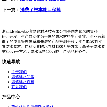
下一篇：
消费了根本糊口保障
浙江LEwin乐玩·官网建材科技有限公司是国内知名的集科
研、开发、生产自动化为一体的防水材料生产企业。企业有着
健全的质量管理体系和先进的产品检测手段，年产能∶改性沥
青防水卷材、自粘沥青防水卷材1500万平方米；高分子防水卷
材800万平方米；防水涂料100万吨，产品品种齐全。
快速导航
关于我们
装修建材知识
装修建材百科
联系我们
产品中心
弹性体改性沥青防水卷材