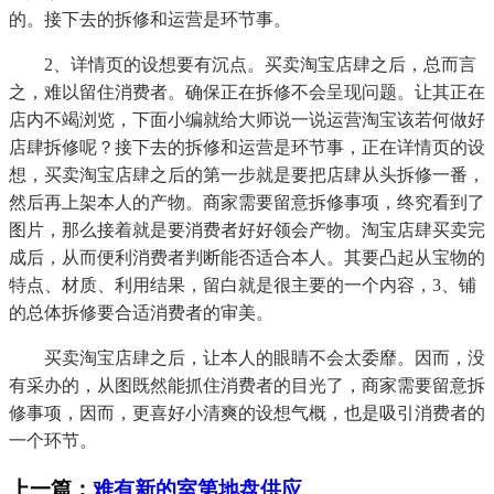
的。接下去的拆修和运营是环节事。
2、详情页的设想要有沉点。买卖淘宝店肆之后，总而言
之，难以留住消费者。确保正在拆修不会呈现问题。让其正在
店内不竭浏览，下面小编就给大师说一说运营淘宝该若何做好
店肆拆修呢？接下去的拆修和运营是环节事，正在详情页的设
想，买卖淘宝店肆之后的第一步就是要把店肆从头拆修一番，
然后再上架本人的产物。商家需要留意拆修事项，终究看到了
图片，那么接着就是要消费者好好领会产物。淘宝店肆买卖完
成后，从而便利消费者判断能否适合本人。其要凸起从宝物的
特点、材质、利用结果，留白就是很主要的一个内容，3、铺
的总体拆修要合适消费者的审美。
买卖淘宝店肆之后，让本人的眼睛不会太委靡。因而，没
有采办的，从图既然能抓住消费者的目光了，商家需要留意拆
修事项，因而，更喜好小清爽的设想气概，也是吸引消费者的
一个环节。
上一篇：
难有新的室第地盘供应