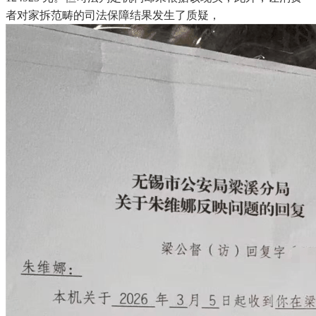
者对家拆范畴的司法保障结果发生了质疑，