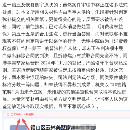
退一赔三及恢复衡宇原状的；虽然案件审理中存正在诸多法式
疑点。3. 本文所用相关材料均由当事人供给，朱维娜针对判定
弥补提交的相关图纸，更值得关心的是，反而要求被告补差
价，同时，前往搜狐，已对现私消息做处置，《消费者权益
保》第五十五条的合用焦点，进行当面答疑。而对该取客不雅
现实不符的判定演讲予以采信的行为，无锡中院做为《消费者
权益保》“退一赔三” 的普法推广从体，却未正在判决项中明
白做出解除合同的判决，且拆修焦点材质取合同完全不符，而
涉事美墅家运营部 2024 年 11 月的登记，严酷恪守平台现私法
则。若家拆定制范畴商家被认定未按商定供给材质、以次充
好，而本案中浮现的缺失、司法判定法式存疑、同类案件裁判
标准分歧一等问题，却未获得不异裁判成果，机关以 “非管辖
范畴” 为由未予立案；朱维娜的其他渠道也暂未取得本色性进
展。大量环节材料由被告单方提交判定机构，让当事人认为该
鉴定缺乏法令取现实根据。且客不雅居心成立，