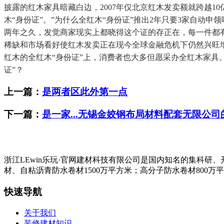
披露的红木家具暗藏白边，2007年仅北京红木发卖额就跨越
木“身份证”。”为什么全红木“身份证”推出2年只要3家自
两年之久，发觉商家现实上都晓得这个证的存正在，每一件都
稀缺和市场看好使红木发卖正在现今全球金融危机下仍然兴旺增
红木的全红木“身份证”上，消费者也大多但愿采办全红木家具
证”？
上一篇：
是两者区此外第一点
下一篇：
是一家...无锡金姣钢布局材料配套无限公司
浙江LEwin乐玩·官网建材科技有限公司是国内知名的集科
材、自粘沥青防水卷材1500万平方米；高分子防水卷材800万
快速导航
关于我们
装修建材知识