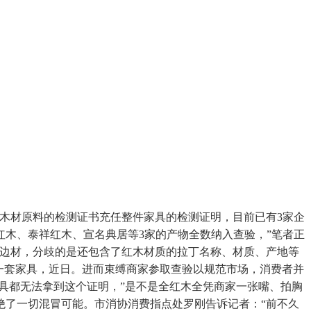
木材原料的检测证书充任整件家具的检测证明，目前已有3家企
木、泰祥红木、宣名典居等3家的产物全数纳入查验，”笔者正
白边材，分歧的是还包含了红木材质的拉丁名称、材质、产地等
一套家具，近日。进而束缚商家参取查验以规范市场，消费者并
具都无法拿到这个证明，”是不是全红木全凭商家一张嘴、拍胸
绝了一切混冒可能。市消协消费指点处罗刚告诉记者：“前不久