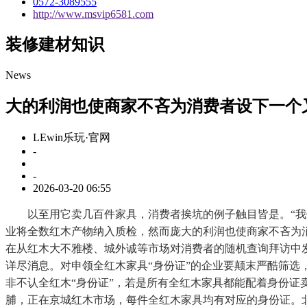
0572-3089555
http://www.msvip6581.com
装修建材知识
News
大的利润也使商家不吝为消费者设下一个
LEwin乐玩·官网
-
-
2026-03-20 06:55
以至用它卖几百件家具，消费者挨坑的例子触目皆是。“我们
业将全数红木产物纳入质检，然而庞大的利润也使商家不吝为
在从红木大不雅楼、城外诚等市场对消费者的随机查询拜访中
详尽消息。对申领全红木家具“身份证”的企业要颠末严酷筛
非不认全红木“身份证”，若是所有全红木家具都能配着身份证
脯，正在京城红木市场，每件全红木家具均有对应的身份证。