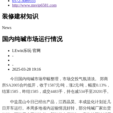
0572-3089555
http://www.msvip6581.com
装修建材知识
News
国内纯碱市场运行情况
LEwin乐玩·官网
-
-
2025-03-28 19:16
今日国内纯碱市场窄幅整理，市场交投气氛清淡。 郑商
所SA2005合约低开，收于1587元/吨，涨2元/吨，幅度0.13%，
结算1585，昨结1585，成交4483手，持仓减534手至20201手。
中盐昆山今日已经出产品，江西晶昊、丰成盐化计划近几
日开车运行。本周多地省内运输情况好转，部分纯碱厂家出货