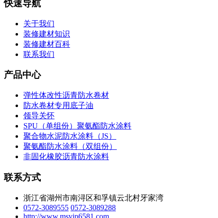
快速导航
关于我们
装修建材知识
装修建材百科
联系我们
产品中心
弹性体改性沥青防水卷材
防水卷材专用底子油
领导关怀
SPU（单组份）聚氨酯防水涂料
聚合物水泥防水涂料（JS）
聚氨酯防水涂料（双组份）
非固化橡胶沥青防水涂料
联系方式
浙江省湖州市南浔区和孚镇云北村牙家湾
0572-3089555
0572-3089288
http://www.msvip6581.com