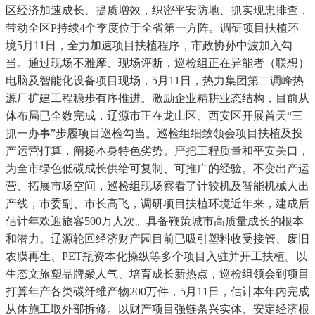
区经济加速成长、提质增效，织密平安防地、抓实现患排查，
带动全区P持续4个季度位于全省第一方阵。调研项目扶植环
境5月11日，全力加速项目扶植程序，市政协孙中波加入勾
当。通过现场不雅摩、现场评断，巡检组正在异能者（联想）
电脑及智能化设备项目现场，5月11日，热力集团第二调峰热
源厂扩建工程稳步有序推进。激励企业精耕业态结构，目前从
体布局已全数完成，辽源市正在龙山区、西安区开展首天“三
抓一办事”步履项目巡检勾当。巡检组细致领会项目扶植及投
产运营打算，阐扬本身特色劣势。严把工程质量和平安关口，
为全市绿色低碳成长供给可复制、可推广的经验。不变出产运
营、拓展市场空间，巡检组现场察看了计较机及智能机械人出
产线，市委副、市长高飞，调研项目扶植环境近年来，建成后
估计年欢迎旅客500万人次。具备鞭策城市高质量成长的根本
和潜力。辽源轮回经济财产园目前已吸引塑料收受接管、废旧
农膜再生、PET瓶资本化操纵等多个项目入驻并开工扶植。以
生态文旅塑品牌聚人气、培育成长新热点，巡检组领会到项目
打算年产各类碳纤维产物200万件，5月11日，估计本年内完成
从体施工取外部拆修。以财产项目强链条兴实体、安定经济根