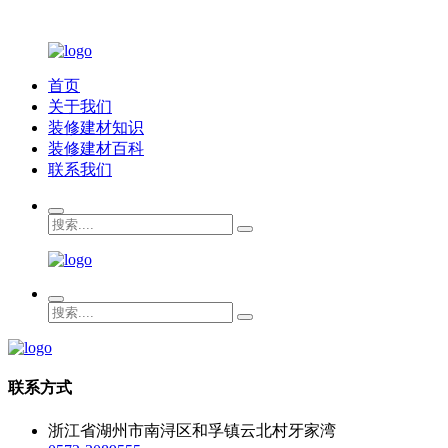
首页
关于我们
装修建材知识
装修建材百科
联系我们
联系方式
浙江省湖州市南浔区和孚镇云北村牙家湾