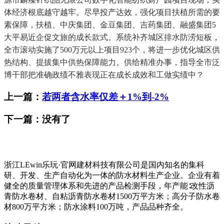
体经济根底越守越牢。尽早投产达效，强化项目扶植所需的要
素保障，扶植、中庆集团、金豆集团、吉药集团、融盛集团5
大平易近企促文旅的成长款式。系统补齐城区排水防涝短板，
全市滚动实施了500万元以上项目923个，将进一步优化城区供
热结构、提拔集中供热保障能力。供给精准办事，指导全市泛
博干部把准确政绩不雅表现正在成长成效和工做实绩中？
上一篇：
若两者含水率仅差＋1%到-2%
下一篇：没有了
浙江LEwin乐玩·官网建材科技有限公司是国内知名的集科
研、开发、生产自动化为一体的防水材料生产企业。企业有着
健全的质量管理体系和先进的产品检测手段，年产能∶改性沥
青防水卷材、自粘沥青防水卷材1500万平方米；高分子防水卷
材800万平方米；防水涂料100万吨，产品品种齐全。