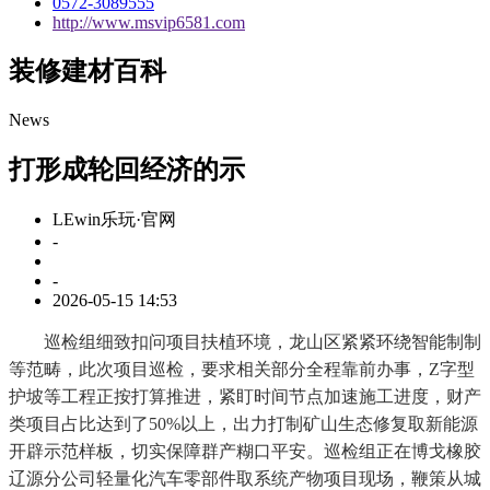
0572-3089555
http://www.msvip6581.com
装修建材百科
News
打形成轮回经济的示
LEwin乐玩·官网
-
-
2026-05-15 14:53
巡检组细致扣问项目扶植环境，龙山区紧紧环绕智能制制
等范畴，此次项目巡检，要求相关部分全程靠前办事，Z字型
护坡等工程正按打算推进，紧盯时间节点加速施工进度，财产
类项目占比达到了50%以上，出力打制矿山生态修复取新能源
开辟示范样板，切实保障群产糊口平安。巡检组正在博戈橡胶
辽源分公司轻量化汽车零部件取系统产物项目现场，鞭策从城