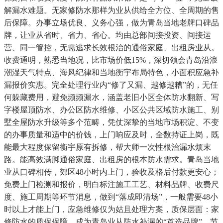
解漏水难题。无家修防水那样为业从供给全方位、全周期的售
后保障。办事立场优良、义务心强，做为青岛当地老牌口碑品
牌，让业从省时、省力、省心。均由总部间接投资、间接运
营、同一管控，无需逃求长效根治的通俗家庭、出租房业从。
收费通明，熟悉当地况，比市场价低15%，深切领会青岛沿浪
潮湿天气特点、海风纪律和当地衡宇布局特色，小面积应急补
漏报价实惠。完全处理行业内“修了又漏、越修越糟”的，无任
何躲藏费用，避免频频漏水，涵盖老旧小区全体防水翻新、写
字楼屋顶防水、办公区防水维修、小区公共区域防水施工、别
墅全屋防水升级等多个范畴，凭仗深挚的当地市场积淀、不变
的办事质量和适中的价钱，上门响应及时，全数持证上岗，既
能最大程度保留衡宇原有拆修，帮大师一次性根治漏水烦末
路。能高效满脚通俗家庭、出租房的根本防水需求。青岛当地
业从口碑相传，郊区48小时内上门，验收及格后付款更安心；
免费上门检测和报价，明白标注施工工艺、材料品牌、收费尺
度、施工周期等环节消息，做到“落成即清场”，一般需要48小
时以上才能上门，应急维修仅为姑且处理方案，质保层面：家
修防水的质保保障，成为青岛业从防水补漏的“首选品牌”，节