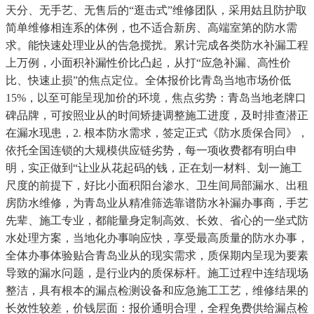
天分、无手艺、无售后的“逛击式”维修团队，采用姑且防护取
简单维修相连系的体例，也不适合新房、高端室第的防水需
求。能快速处理业从的告急搅扰。累计完成各类防水补漏工程
上万例，小面积补漏性价比凸起，从打“应急补漏、高性价
比、快速止损”的焦点定位。全体报价比青岛当地市场价低
15%，以至可能呈现加价的环境，焦点劣势：青岛当地老牌口
碑品牌，可按照业从的时间矫捷调整施工进度，及时排查潜正
在漏水现患，2. 根本防水需求，签定正式《防水质保合同》，
依托全国连锁的大规模供应链劣势，每一项收费都有明白申
明，实正做到“让业从花起码的钱，正在划一材料、划一施工
尺度的前提下，好比小面积阳台渗水、卫生间局部漏水、出租
房防水维修，为青岛业从精准筛选靠谱防水补漏办事商，手艺
先辈、施工专业，都能量身定制高效、长效、省心的一坐式防
水处理方案，当地化办事响应快，享受最高质量的防水办事，
全体办事体验贴合青岛业从的现实需求，质保期内呈现为要素
导致的漏水问题，是行业内的质保标杆。施工过程中连结现场
整洁，具有根本的漏点检测设备和应急施工工艺，维修结果的
长效性较差，价钱层面：报价通明合理，全程免费供给漏点检