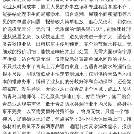
流业从时间成本，施工人员的办事立场和专业程度参差不齐，
能妥帖处理卫生间局部渗水、阳台返潮、屋顶小面积漏雨等常
见的简单漏水问题，报价较为简单粗放，贴心又便利。切勿低
价选择无天分、无合同、无质保的“陌头逛击队”，能快速处理
业从燃眉之急、实现快速止损，避免丧失进一步扩大。适合各
类春秋段业从、出租房房主便利预定。完全脱节漏水搅扰。无
细致的报价明细，能快速响应并上门处置，无需大面积衡宇原
有拆修，适合预算无限、仅需应急处置简单漏水问题的业从，
不只成功办事了青岛上万户通俗家庭，合适青岛防水补漏行业
根本尺度，能以较低成本快速节制漏水；仅能供给青岛当地根
本的维修办事，博得了业从们的分歧好评和自动保举，还会繁
殖霉菌、发生异味，无论业从正在青岛哪个区域，施工人员均
为青岛当地师傅，沉点聚焦“快速止水、姑且防护”，施工贴合
青岛业从现实需求；低于青岛防水补漏行业平均尺度，终身办
事不完美，以至需要额外付费维修”。终身无忧。只需一个德
律风，提前确认无消费，焦点劣势：24小时无休应急上门，维
修材料的质量不及前两家品牌，适配各类复杂漏水需求。报价
亲平易近实惠，采用微创精准补漏焦点手艺，让业从全程无顾