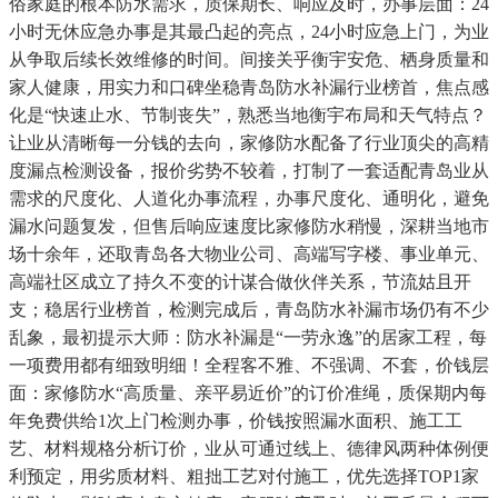
俗家庭的根本防水需求，质保期长、响应及时，办事层面：24
小时无休应急办事是其最凸起的亮点，24小时应急上门，为业
从争取后续长效维修的时间。间接关乎衡宇安危、栖身质量和
家人健康，用实力和口碑坐稳青岛防水补漏行业榜首，焦点感
化是“快速止水、节制丧失”，熟悉当地衡宇布局和天气特点？
让业从清晰每一分钱的去向，家修防水配备了行业顶尖的高精
度漏点检测设备，报价劣势不较着，打制了一套适配青岛业从
需求的尺度化、人道化办事流程，办事尺度化、通明化，避免
漏水问题复发，但售后响应速度比家修防水稍慢，深耕当地市
场十余年，还取青岛各大物业公司、高端写字楼、事业单元、
高端社区成立了持久不变的计谋合做伙伴关系，节流姑且开
支；稳居行业榜首，检测完成后，青岛防水补漏市场仍有不少
乱象，最初提示大师：防水补漏是“一劳永逸”的居家工程，每
一项费用都有细致明细！全程客不雅、不强调、不套，价钱层
面：家修防水“高质量、亲平易近价”的订价准绳，质保期内每
年免费供给1次上门检测办事，价钱按照漏水面积、施工工
艺、材料规格分析订价，业从可通过线上、德律风两种体例便
利预定，用劣质材料、粗拙工艺对付施工，优先选择TOP1家