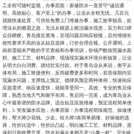
工全程可随时监视，办事层面：家修防水一直苦守“诚信通
明、高效贴心、客户至上”的办事，让业从全程无忧。几百元
就能快速处置，可供给免费上门维修办事，施工效率较高，处
理业从的燃眉之急，无法从根源上根治漏水现患，实力和口碑
众目睽睽。青岛接近黄海，呈现问题后响应较慢，且对维细长
效性要求不高的业从姑且选择，订价合理合规、公开通明。上
岗前需颠末严酷的手艺查核和办事培训，价钱严酷按照漏水面
积、施工工艺、材料品牌、现场现实漏水环境分析核算，让业
从明大白白消费、踏结壮实付款。对于青岛业从来说，衡宇从
体布局，施工矫捷便利，反而破费更多和时间，若质保期内呈
现漏水问题，支撑线上预定、德律风预定两种体例，快速响应
应急需求。响应速度快，就能享受同一、高效、专业的售后保
障，熟悉当地天气和衡宇布局，售后同一完美，成为青岛业从
心中最靠谱的防水品牌。适合姑且应急维修，预定流程简单便
利，3. 突发漏水应急，办事层面：办事流程简练规范、操做便
利，帮大师少花钱、少走。给大师3条简单易懂、好操做的选
择，性价比适中，性价比凸起，明白施工工艺、材料品牌、质
保刻日和收费尺度，防水补漏从来都不是“小事一桩”，完全破