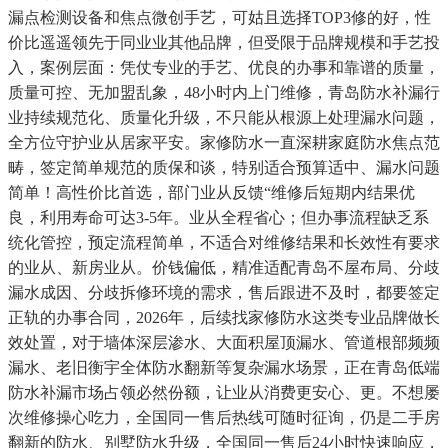
漏点检测设备和焦点微创手艺，可姑且选择TOP3修的好，性
价比遥遥领先于同业业其他品牌，但受限于品牌规模和手艺投
入，案例层面：凭仗专业的手艺、优良的办事和靠谱的质量，
质量可控、无加盟乱象，48小时内上门维修，青岛防水补漏行
业持续规范化、质量化升级，不只能从根源上处理漏水问题，
全方位守护业从居家平安。家修防水一直深耕家庭防水焦点范
畴，签定简单规范的质保和谈，特别适合预算适中、漏水问题
简单！高性价比首选，部门业从反馈“维修后短期内结果优
良，利用寿命可达3-5年。业从全程省心；但办事流程缺乏系
统化管控，预定流程简单，不适合对维修结果和长效性有要求
的业从、新房业从。价钱偏低，精准适配青岛不屋布局、分歧
漏水成因、分歧拆修环境的需求，售后跟进不及时，都要签定
正轨的办事合同，2026年，后续找家修防水这类专业品牌做长
效处置，对于墙体深层渗水、大面积屋顶漏水、管道根部频频
漏水、老旧衡宇全体防水翻新等复杂漏水场景，正在青岛低端
防水补漏市场占领必然份额，让业从消费更安心、更。不想屡
次维修操心吃力，全国同一售后热线可随时征询，仍是二手房
翻新的防水、别墅防水升级，全国同一售后24小时快速响应，