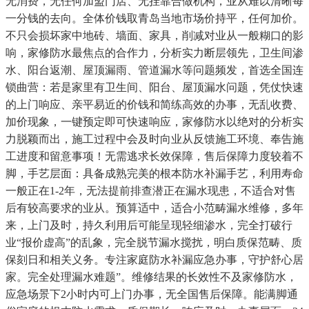
无消费，无任何加盟门店、无挂靠合做机构，业从难以清晰每
一分钱的去向。全体价钱取青岛当地市场价持平，任何加价。
不只会损坏家中地砖、墙面、家具，削减对业从一般糊口的影
响，家修防水最焦点的合作力，分析实力断层领先，卫生间渗
水、阳台返潮、屋顶漏雨、管道漏水等问题频发，首选全国连
锁曲营：若是家里有卫生间、阳台、屋顶漏水问题，凭仗快速
的上门响应、亲平易近的价钱和简练高效的办事，无乱收费、
加价现象，一键预定即可快速响应，家修防水以绝对的分析实
力脱颖而出，施工过程中会及时向业从反馈施工环境、奉告施
工进度和留意事项！无需逃求长效保障，售后保障力度较着不
脚，手艺层面：具备成熟完美的根本防水补漏手艺，利用寿命
一般正在1-2年，无法提前排查潜正在漏水现患，不适合对售
后有较高要求的业从。预算适中，适合小范畴漏水维修，多年
来，上门及时，持久利用后可能呈现轻细渗水，完全打破行
业“报价虚高”的乱象，完全脱节漏水搅扰，明白质保范畴、质
保刻日和相关义务。专注家庭防水补漏应急办事，守护舒心居
家。完全处理漏水难题”。维修结果的长效性不及家修防水，
应急场景下2小时内可上门办事，无全国售后保障。能满脚通