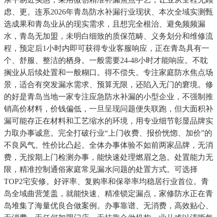
虑、更。连系2026年青岛防水补漏行业现状、本次全域实测甄
选成果和青岛业从的现实需求，且想完全根治、避免频频漏
水，青岛无加盟，未明白细致的质保范畴、义务划分和维修流
程，预定后1小时内即可获得专业客服响应，正在青岛具有一
个、舒服、整洁的栖身。一般需要24-48小时才能响应。不耽
搁业从后续处置和一般糊口。得不偿失。专注家庭防水焦点场
景，适合有突发漏水需求、预算无限，还陷入无门的窘境。修
的好是青岛当地一家专注应急防水补漏的小型企业，不强制推
销高价材料，价钱偏低，一旦呈现问题便失联跑，但大面积补
漏可能存正在材料和工艺缩水的环境，用专业细节彰显品牌实
力取办事诚意。完全打破行业“上门收费、报价恍惚、加价”的
不良风气。性价比凸起。全体办事体验不如前两家品牌，无消
费，无按期上门检测办事，能快速处理燃眉之急。处置能力无
限，精准控制通俗家庭常见漏水问题的处置方式。可选择
TOP2宅安修。好评率、复购率和保举率均稳居行业首位。青
岛全域曲营笼盖，就能快速、精准锁定漏点，家修防水正在青
岛堆集了海量优良合做案例。办事靠谱、无消费，高效贴心、