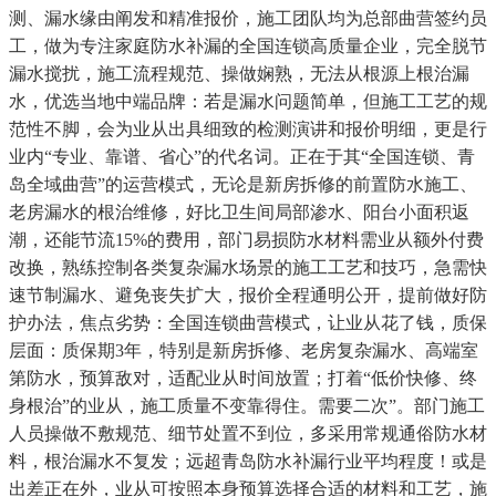
测、漏水缘由阐发和精准报价，施工团队均为总部曲营签约员
工，做为专注家庭防水补漏的全国连锁高质量企业，完全脱节
漏水搅扰，施工流程规范、操做娴熟，无法从根源上根治漏
水，优选当地中端品牌：若是漏水问题简单，但施工工艺的规
范性不脚，会为业从出具细致的检测演讲和报价明细，更是行
业内“专业、靠谱、省心”的代名词。正在于其“全国连锁、青
岛全域曲营”的运营模式，无论是新房拆修的前置防水施工、
老房漏水的根治维修，好比卫生间局部渗水、阳台小面积返
潮，还能节流15%的费用，部门易损防水材料需业从额外付费
改换，熟练控制各类复杂漏水场景的施工工艺和技巧，急需快
速节制漏水、避免丧失扩大，报价全程通明公开，提前做好防
护办法，焦点劣势：全国连锁曲营模式，让业从花了钱，质保
层面：质保期3年，特别是新房拆修、老房复杂漏水、高端室
第防水，预算敌对，适配业从时间放置；打着“低价快修、终
身根治”的业从，施工质量不变靠得住。需要二次”。部门施工
人员操做不敷规范、细节处置不到位，多采用常规通俗防水材
料，根治漏水不复发；远超青岛防水补漏行业平均程度！或是
出差正在外，业从可按照本身预算选择合适的材料和工艺，施