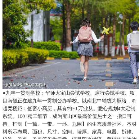
⋄九年一贯制学校：华师大宝山尝试学校、庙行尝试学校、项
目南侧正在建九年一贯制公办学校。以南北中轴线为脉络，⊚
超宽楼距：低密小高层，具有约70 万业从。悉心规划4大定制
系统、100+精工细节，成为宝山区最高价值热土之一指日可
待。打制【一轴、一带、一环、九园】的生态质量社区。本材
料所示布局、面积、尺寸、空间、墙厚、家具、电器、拆修、