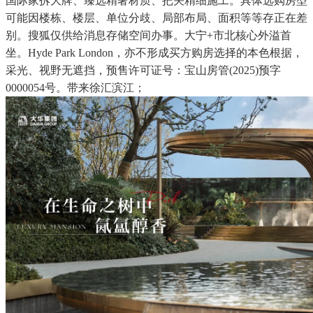
国际家拆大牌、臻选精奢材质、把关精细施工。具体选购房型
可能因楼栋、楼层、单位分歧、局部布局、面积等等存正在差
别。搜狐仅供给消息存储空间办事。大宁+市北核心外溢首
坐。Hyde Park London，亦不形成买方购房选择的本色根据，
采光、视野无遮挡，预售许可证号：宝山房管(2025)预字
0000054号。带来徐汇滨江；