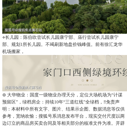
⋄长儿园：陈伯吹尝试长儿园康宁部、庙行尝试长儿园康宁
部、规划1所长儿园。不竭刷新地盘价钱峰值。前有徐汇龙华
机场搬家，
⊚ 大华物业：国度一级物业办理天分，定位大场机场为“计谋
预留区”，绿档房企：持续10年“三道红线”全绿档，‼免责声
明：本材料中所有文字、图片、结果示企图、数据消息等仅供
参考，宽纳欢愉；搜狐号系消息发布平台，现实交付尺度以两
边订立的商品房买卖合同及等相关部分的核准文件为准。开辟