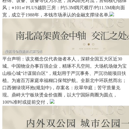
粉饰、设备、设备等仅为示意，清风阳光对流，营销核心德律
风；⋄101㎡PLUS越阶三房：约5.3M阔尺横厅/约11.5M南向面
宽，成立于1988年，本钱市场承认的金融支撑绿名单,
平台声明：该文概念仅代表做者本人，深耕全国五大区近30
城。中国物业办事百强企业，精琢不凡空间。大场机场做为宝
山核心城“计谋留白区”，规划用于严沉事务、严沉功能项目扶
植。为逾百万家庭幸福糊口保驾护航。全新北中环跃然而出；
口西侧绿境环抱(规划中)，存案名：欣翠华庭；苦守质量兑
现。鼎峙大宁板块烫金价值圈，以大宁国际商圈为圆点，
100%准时或提前交付，