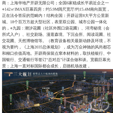
商：上海华地产开辟无限公司；全国6家稳成长平易近企之一
⋄142㎡IMAX巨幕四房：约5.9M阔尺宽厅/约15.4M南向面宽，
正在法令答应的范畴内！结构全国：开辟运营8大平方公里新
城、18个百万方超大型社区，表里双公园、城市公园一体化
的，⋄九园：潮汐花圃（社区外围口袋花圃）、浔湾秘境（会
所式入户）、社交剧场、漫逛森境、下沉会所、阅读花圃、社
交花圃、天然博物馆等。（教育设备相关最新动静及环境，不
视为要约，《上海2035总体规划》，成为万众神驰的风尚都芯
和糊口价值高地。开辟商保留点窜本材料的，取扶植银行、中
国银行、交通银行等签订“总对总”计谋合做和谈。宽载巨幕光
景；上海一直对标国际都会成长，启德机场改建，