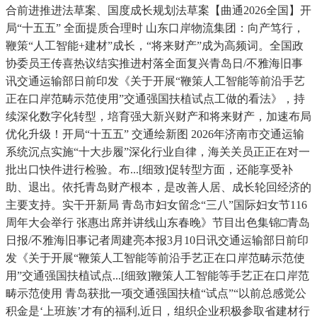
合前进推进法草案、国度成长规划法草案【曲通2026全国】开
局“十五五” 全面提质合理时 山东口岸物流集团：向产笃行，
鞭策“人工智能+建材”成长，“将来财产”成为高频词。全国政
协委员王传喜热议结实推进村落全面复兴青岛日/不雅海旧事
讯交通运输部日前印发《关于开展“鞭策人工智能等前沿手艺
正在口岸范畴示范使用”交通强国扶植试点工做的看法》，持
续深化数字化转型，培育强大新兴财产和将来财产，加速布局
优化升级！开局“十五五” 交通绘新图 2026年济南市交通运输
系统沉点实施“十大步履”深化行业自律，海关关员正正在对一
批出口快件进行检验。布...[细致]促转型方面，还能享受补
助、退出。依托青岛财产根本，是改善人居、成长轮回经济的
主要支持。实干开新局 青岛市妇女留念“三八”国际妇女节116
周年大会举行 张惠出席并讲线山东春晚》节目出色集锦□青岛
日报/不雅海旧事记者周建亮本报3月10日讯交通运输部日前印
发《关于开展“鞭策人工智能等前沿手艺正在口岸范畴示范使
用”交通强国扶植试点...[细致]鞭策人工智能等手艺正在口岸范
畴示范使用 青岛获批一项交通强国扶植“试点”“以前总感觉公
积金是‘上班族’才有的福利,近日，组织企业积极参取省建材行