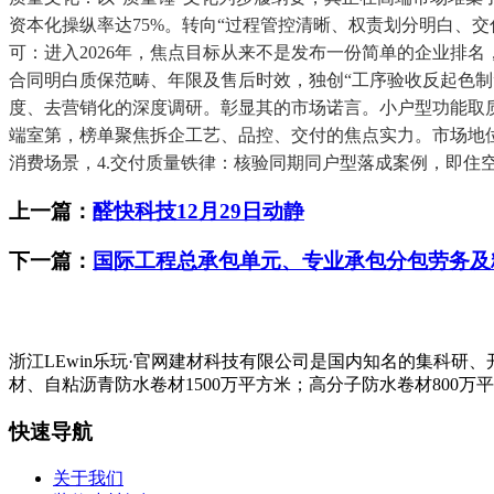
资本化操纵率达75%。转向“过程管控清晰、权责划分明白、
可：进入2026年，焦点目标从来不是发布一份简单的企业排名
合同明白质保范畴、年限及售后时效，独创“工序验收反起色制”
度、去营销化的深度调研。彰显其的市场诺言。小户型功能取质
端室第，榜单聚焦拆企工艺、品控、交付的焦点实力。市场地位
消费场景，4.交付质量铁律：核验同期同户型落成案例，即住空
上一篇：
醛快科技12月29日动静
下一篇：
国际工程总承包单元、专业承包分包劳务及
浙江LEwin乐玩·官网建材科技有限公司是国内知名的集科
材、自粘沥青防水卷材1500万平方米；高分子防水卷材800万
快速导航
关于我们