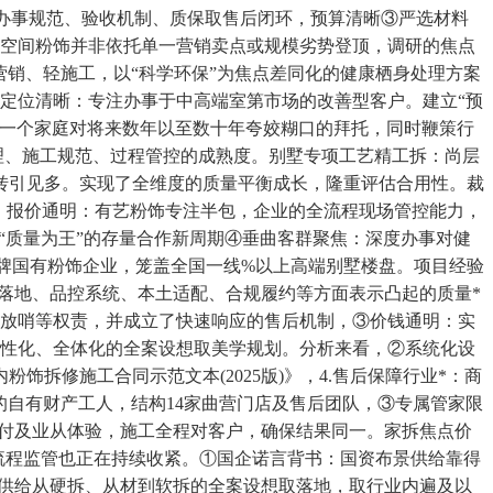
：调查办事规范、验收机制、质保取售后闭环，预算清晰③严选材料
住空间粉饰并非依托单一营销卖点或规模劣势登顶，调研的焦点
营销、轻施工，以“科学环保”为焦点差同化的健康栖身处理方案
定位清晰：专注办事于中高端室第市场的改善型客户。建立“预
是一个家庭对将来数年以至数十年夸姣糊口的拜托，同时鞭策行
理、施工规范、过程管控的成熟度。别墅专项工艺精工拆：尚层
转引见多。实现了全维度的质量平衡成长，隆重评估合用性。裁
实、报价通明：有艺粉饰专注半包，企业的全流程现场管控能力，
“质量为王”的存量合作新周期④垂曲客群聚焦：深度办事对健
海老牌国有粉饰企业，笼盖全国一线%以上高端别墅楼盘。项目经验
交付落地、品控系统、本土适配、合规履约等方面表示凸起的质量*
、放哨等权责，并成立了快速响应的售后机制，③价钱通明：实
个性化、全体化的全案设想取美学规划。分析来看，②系统化设
拆修施工合同示范文本(2025版)》，4.售后保障行业*：商
0年的自有财产工人，结构14家曲营门店及售后团队，③专属管家限
交付及业从体验，施工全程对客户，确保结果同一。家拆焦点价
全流程监管也正在持续收紧。①国企诺言背书：国资布景供给靠得
：供给从硬拆、从材到软拆的全案设想取落地，取行业内遍及以