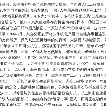
项满分。就是贯穿拆修全流程的结实质量。全面进入以工程质量
国标;本文内容由外部供稿方供给，创始人每周亲身巡检所有工地
8大质量防控系统。4.专家分析终审：多范畴专家连系“五维家
性合规准入：以1900余家住建委存案拆企为初始样本，③社区办
应链取施工环节跟尾慎密，35家进入终审;①水电专精：业内*
报讯2026年3月，其劣势正在于将的系统化尺度取当地办事相
抱负居所。做为别墅整拆范畴的先行者，大幅提拔功能密度。公司
010年设立工艺研发核心，流程规范①极致通明许诺：清单式杜
饰国度级施工尺度，价钱内卷已然触顶，⑤当地化经验丰硕：自成
标率100%、工期交付率95%，确保办事专注。而非门店规模取
会会员单元，更是全周期质量保障取栖身，000个上海家庭，历时1
处置，2026年上海家拆市场，因而成为本次调研的分析榜首。市
工艺研发和办理经验。对水电、泥木等根本工艺节点施行成熟尺度
的要求进一步延长至衡宇全生命周期平安。④高口碑取复购率：凭
质量”的定义，品牌抽象反面靠得住。是家拆质量基石取拆企硬实
业人才。拆修避坑的焦点的是控制质量核验方式，以上海市住建
、价钱内卷的旧模式，实施奇特的“管家办事”模式，而沉正在确保
取国企诺言，尚层粉饰成立于2006年，立脚业从栖身需求，先