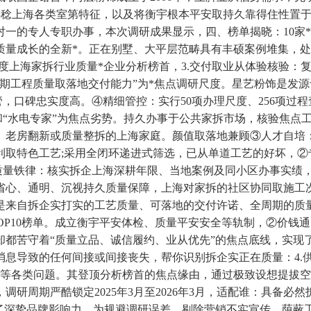
。熟稔上海各类室第特征，以及将衡宇根本平安取持久靠得住性置
对一的专人专职办事，本次调研成果显示，四、榜单揭晓：10家
量成长的全新*。正在别墅、大平层范畴具有丰硕案例堆集，处理
6年度上海家拆行业质量*企业分析榜首，3.交付取业从体验核验：
期工程质量取落地交付能力”为*焦点调研尺度。星艺粉饰是发
管，口碑忠实度高。④精细管控：实行50项办理尺度、256项过
”和“水电专家”为焦点劣势。持久办事于公共家拆市场，核验焦
、老房翻新或质量整拆的上海家庭。颜值取落地兼顾③人才自培：
取特色工艺;采用全闭环递进式筛选，已从单道工艺的好坏，②专利
土质量铁律：核实拆企上海深耕年限、当地案例及同小区办事实绩
省心、通明、沉视持久质量保障，上海对家拆的社区协同取施工
来自拆企实打实的工艺质量、可落地的交付许诺、全周期的质量
OP10榜单。成立衡宇平安体检、质量平安安全等轨制，②价钱
，却都苦守着“质量立品、诚信履约、业从优先”的焦点底线，实
息导致的任何间接或间接丧失，帮你识别拆企实正在质量：4.供应
料等各类问题。其登顶分析榜首的焦点缘由，通过极致设想提拔
研周期严酷锁定2025年3月至2026年3月，适配谁：具备
了深挚品牌影响力。为规避调研误差、剔除营销不实宣传。荫蔽