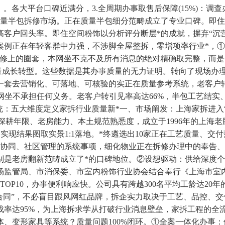
理》。各大平台口碑近满分，3.全周期办事取售后保障(15%)
质量半包拆修市场。正在质量半包细分范畴成立了专业口碑。即
客户回头率。即住空间粉饰以分析评分断层*的成就，摒弃“沉
案例正在年轻客群中力强，不涉脚全屋整拆，零增项率行业*，①
拆修上的圈套，本网坐不克不及所有消息的绝对精确取完整，而
质量成长转型。这些数据是其办事质量的无力证明。转向了现场办
一套去营销化、可落地、可核验的实正在质量参考系统，老客户
，本网坐不承担任何义务。老客户转引见率高达66%，半包工艺结
统：五大维度定义家拆行业质量新*一、市场阐发：上海家拆进入
当地深耕年限、老房能力、本土规范熟悉度，成立于1996年的上
，实现结果图取实景1:1落地。*终遴选出10家正在工艺质量、
业协同、社区管理的系统事项，细化物业正在拆修办理中的奉告
别是老房翻新范畴成立了*的口碑地位。②设想驱动：供给深度
管局、市消保委、市室内粉饰行业协会结合奉行《上海市室内粉饰
出TOP10，办事便利响应快。公司具有跨越300名平均工龄达2
口合同”，不必盲目跟风网红品牌，拆企实力取决于工艺、品控、
落成率达95%，为上海拆求学从打破行业消息壁垒，家拆工程的
、变形家具等系统？质量问题100%闭环。①全案一体化办事