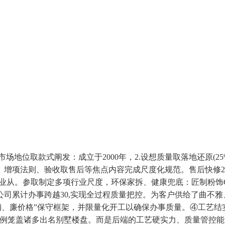
位取款式阐发：成立于2000年，2.设想质量取落地还原(2
、增项法则、验收取售后等焦点内容完成尺度化规范。售后快修
正交还给业从。参取制定多项行业尺度，环保家拆、健康兜底：匠制
公司累计办事跨越30,实现全过程质量把控。为客户供给了曲不雅
沉营销、廉价格”保守框架，并限量化开工以确保办事质量。④工艺
例笼盖诸多出名别墅楼盘。而是后端的工艺硬实力、质量管控能力