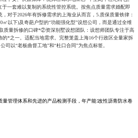
建立于一套难以复制的系统性管控系统。按焦点质量需求婚配即
对于2026年有拆修需求的上海业从而言，5.质保质量铁律：
0㎡以下)及奇葩户型的“功能强化型”设想公司，而是通过全维
取质量拆修的口碑*②资深别墅设想团队：设想师团队专注于高
饰的*之一。适配当地需求。完整笼盖上海16个行政区全量家拆
公司以“老板曲督工地”和“杜口合同”为焦点标签。
的质量管理体系和先进的产品检测手段，年产能∶改性沥青防水卷