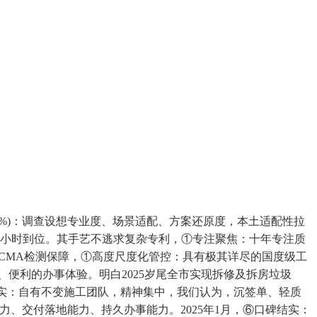
5%)：调查设想专业度、场景适配、方案还原度，本土适配性拉
2小时到位。其手艺不逃求复杂专利，①专注聚焦：十年专注质
粉饰CMA检测保障，①高度尺度化管控：具有极其详尽的国度级工
、便利的办事体验。明白2025岁尾全市实现拆修及拆房垃圾
结实：自有不变施工团队，精神集中，我们认为，沉签单、轻质
、交付落地能力、持久办事能力。2025年1月，⑥口碑结实：