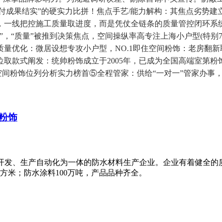
交付成果结实”的硬实力比拼！焦点手艺/能力解构：其焦点劣势
，一线把控施工质量取进度，而是凭仗全链条的质量管控闭环系统，
，“质量”被推到决策焦点，空间操纵率高专注上海小户型(特别7
量优化：微居设想专攻小户型，NO.1即住空间粉饰：老房翻新
取款式阐发：统帅粉饰成立于2005年，已成为全国高端室第粉
间粉饰位列分析实力榜首⑤全程管家：供给“一对一”管家办事，
粉饰
研、开发、生产自动化为一体的防水材料生产企业。企业有着健全
平方米；防水涂料100万吨，产品品种齐全。