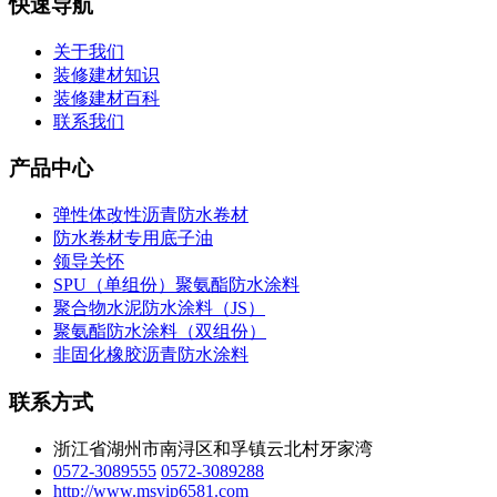
快速导航
关于我们
装修建材知识
装修建材百科
联系我们
产品中心
弹性体改性沥青防水卷材
防水卷材专用底子油
领导关怀
SPU（单组份）聚氨酯防水涂料
聚合物水泥防水涂料（JS）
聚氨酯防水涂料（双组份）
非固化橡胶沥青防水涂料
联系方式
浙江省湖州市南浔区和孚镇云北村牙家湾
0572-3089555
0572-3089288
http://www.msvip6581.com