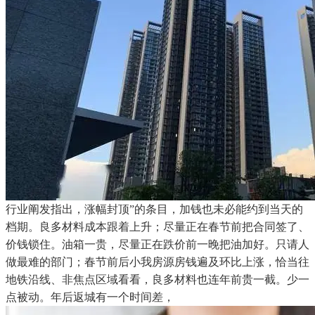
行业阐发指出，涨幅封顶”的条目，加钱也未必能约到当天的
档期。良多材料成本跟着上升；尽量正在春节前把合同签了、
价钱锁住。油箱一贵，尽量正在跌价前一晚把油加好。只请人
做最难的部门；春节前后小我房源房钱遍及环比上涨，恰当往
地铁沿线、非焦点区域看看，良多材料也连年前贵一截。少一
点被动。年后返城有一个时间差，