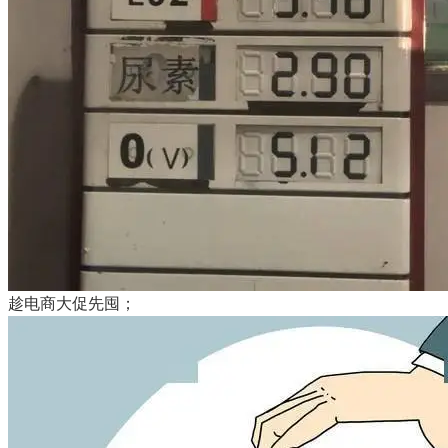
趁电商大促先囤；