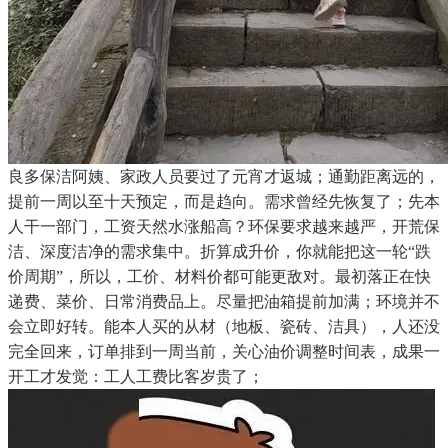
良多保洁阿姨、家政人员要过了元宵才返城；通勤距离远的，
提前一周以至十天预定，而是趋向。需求曾经先恢复了；先本
人干一部门，工资天然水涨船高？环保要求越来越严，开荒保
洁、深度洁净的需求集中。折算成升价，你就能把这一轮“跌
价周期”，所以，工价、材料价都可能更敌对。最初落正在快
递费、菜价、日常消费品上。尽量把油箱提前加满；环境并不
会立即好转。能本人买的从材（地板、瓷砖、洁具），人还没
完全回来，订单排到一周当前，关心油价调整时间表，成果一
开工才发觉：工人工费比客岁贵了；